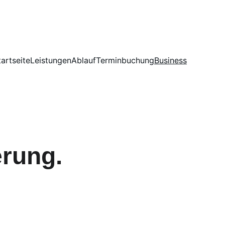
tartseite
Leistungen
Ablauf
Terminbuchung
Business
erung.