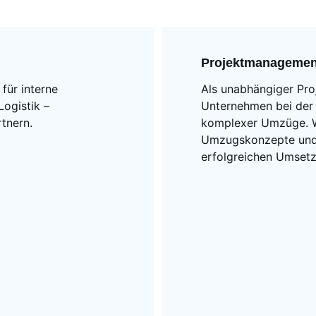
Projektmanagemen
 für interne 
Als unabhängiger Proj
ogistik – 
Unternehmen bei der 
rtnern.
komplexer Umzüge. Wi
Umzugskonzepte und b
erfolgreichen Umset